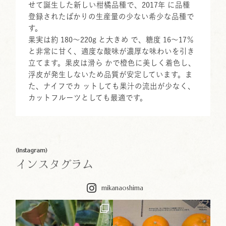
せて誕生した新しい柑橘品種で、2017年 に品種
登録されたばかりの生産量の少ない希少な品種で
す。
果実は約 180～220g と大きめ で、糖度 16～17％
と非常に甘く、適度な酸味が濃厚な味わいを引き
立てます。果皮は滑ら かで橙色に美しく着色し、
浮皮が発生しないため品質が安定しています。ま
た、ナイフでカ ットしても果汁の流出が少なく、
カットフルーツとしても最適です。
(Instagram)
インスタグラム
mikanaoshima