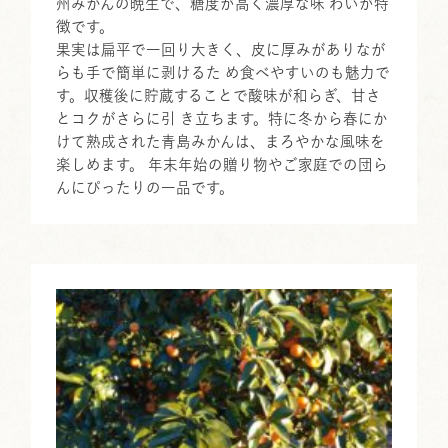
州みかんの晩生で、糖度が高く濃厚な味 わいが特
徴です。
果実は扁平で一回り大きく、皮に厚みがありなが
らも手で簡単に剥けるた め食べやすいのも魅力で
す。収穫後に貯蔵することで酸味が和らぎ、甘さ
とコクがさらに引 き立ちます。特に冬から春にか
けて熟成された青島みかんは、まろやかな風味を
楽しめます。 年末年始の贈り物やご家庭での団ら
んにぴったりの一品です。