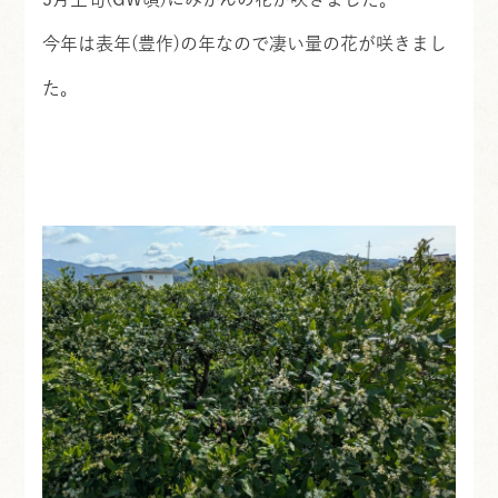
今年は表年(豊作)の年なので凄い量の花が咲きまし
た。